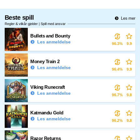
Beste spill
Les mer
Regler & vilkår gjelder | Spill med ansvar
Bullets and Bounty
Les anmeldelse
96.3%
9.9
Money Train 2
Les anmeldelse
96.4%
9.9
Viking Runecraft
Les anmeldelse
96.7%
9.8
Katmandu Gold
Les anmeldelse
96.2%
9.8
Razor Returns