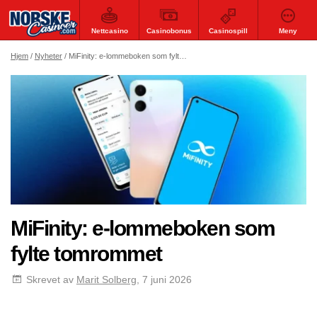
Nettcasino
Casinobonus
Casinospill
Meny
Hjem
Nyheter
MiFinity: e-lommeboken som fylte tomrommet
MiFinity: e-lommeboken som
fylte tomrommet
Skrevet av
Marit Solberg
, 7 juni 2026