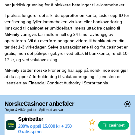
har juridisk grunnlag for å blokkere betalinger til e-lommebøker.
I praksis fungerer det slik: du oppretter en konto, laster opp ID for
verifisering og fyller lommeboken via kort eller bankoverføring.
Innskudd til casinoet er umiddelbart, mens uttak fra casino til
MiFinity vanligvis tar mellom null og 24 timer avhengig av
operatøren. Vil du overføre pengene videre til bankkontoen din,
tar det 1-3 virkedager. Selve transaksjonene til og fra casinoet er
gratis, men det påløper gebyrer ved uttak til bankkonto, rundt 10-
17 kr, og ved valutaveksling.
MiFinity støtter norske kroner og har app på norsk, noe som gjør
at du slipper å forholde deg til valutaomregning. Tjenesten er
lisensiert av Financial Conduct Authority i Storbritannia.
NorskeCasinoer anbefaler
Regler & vilkår gjelder | Spill med ansvar
Spinbetter
Til casinoet
200% opptil 15.000 kr + 150
9.9
Gratisspinn