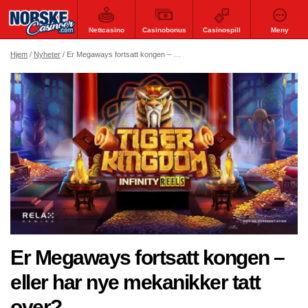
Nettcasino
Casinobonus
Casinospill
Meny
Hjem
Nyheter
Er Megaways fortsatt kongen – eller har nye mekanikker tatt over?
Er Megaways fortsatt kongen –
eller har nye mekanikker tatt
over?