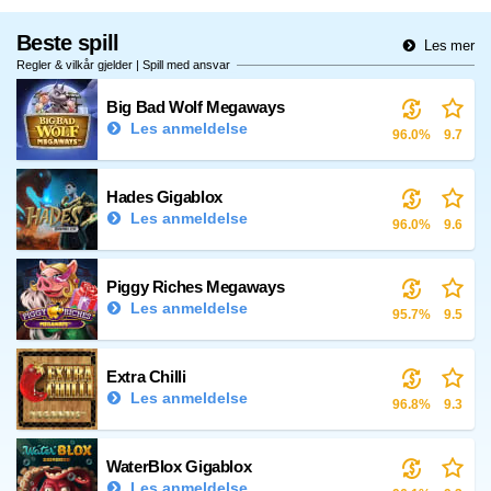
Beste spill
Les mer
Regler & vilkår gjelder | Spill med ansvar
Big Bad Wolf Megaways
Les anmeldelse
96.0%
9.7
Hades Gigablox
Les anmeldelse
96.0%
9.6
Piggy Riches Megaways
Les anmeldelse
95.7%
9.5
Extra Chilli
Les anmeldelse
96.8%
9.3
WaterBlox Gigablox
Les anmeldelse