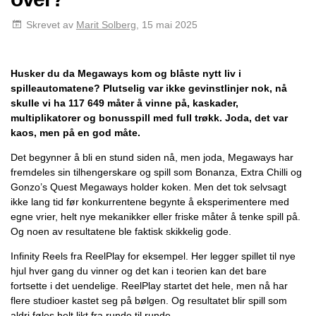
Skrevet av
Marit Solberg
, 15 mai 2025
Husker du da Megaways kom og blåste nytt liv i
spilleautomatene? Plutselig var ikke gevinstlinjer nok, nå
skulle vi ha 117 649 måter å vinne på, kaskader,
multiplikatorer og bonusspill med full trøkk. Joda, det var
kaos, men på en god måte.
Det begynner å bli en stund siden nå, men joda, Megaways har
fremdeles sin tilhengerskare og spill som Bonanza, Extra Chilli og
Gonzo’s Quest Megaways holder koken. Men det tok selvsagt
ikke lang tid før konkurrentene begynte å eksperimentere med
egne vrier, helt nye mekanikker eller friske måter å tenke spill på.
Og noen av resultatene ble faktisk skikkelig gode.
Infinity Reels fra ReelPlay for eksempel. Her legger spillet til nye
hjul hver gang du vinner og det kan i teorien kan det bare
fortsette i det uendelige. ReelPlay startet det hele, men nå har
flere studioer kastet seg på bølgen. Og resultatet blir spill som
aldri føles helt likt fra runde til runde.