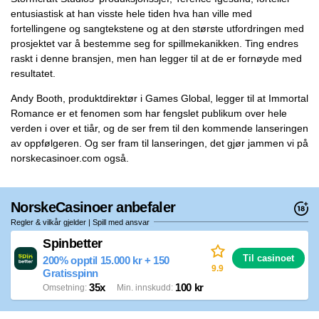
entusiastisk at han visste hele tiden hva han ville med
fortellingene og sangtekstene og at den største utfordringen med
prosjektet var å bestemme seg for spillmekanikken. Ting endres
raskt i denne bransjen, men han legger til at de er fornøyde med
resultatet.
Andy Booth, produktdirektør i Games Global, legger til at Immortal
Romance er et fenomen som har fengslet publikum over hele
verden i over et tiår, og de ser frem til den kommende lanseringen
av oppfølgeren. Og ser fram til lanseringen, det gjør jammen vi på
norskecasinoer.com også.
NorskeCasinoer anbefaler
Regler & vilkår gjelder | Spill med ansvar
Spinbetter
Til casinoet
200% opptil 15.000 kr + 150
9.9
Gratisspinn
35x
100 kr
Omsetning
Min. innskudd