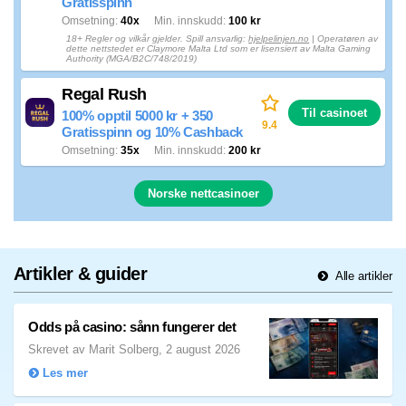
Gratisspinn
Omsetning
40x
Min. innskudd
100 kr
18+ Regler og vilkår gjelder. Spill ansvarlig:
hjelpelinjen.no
| Operatøren av
dette nettstedet er Claymore Malta Ltd som er lisensiert av Malta Gaming
Authority (MGA/B2C/748/2019)
Regal Rush
Til casinoet
100% opptil 5000 kr + 350
9.4
Gratisspinn og 10% Cashback
Omsetning
35x
Min. innskudd
200 kr
Norske nettcasinoer
Artikler & guider
Alle artikler
Odds på casino: sånn fungerer det
Skrevet av Marit Solberg, 2 august 2026
Les mer