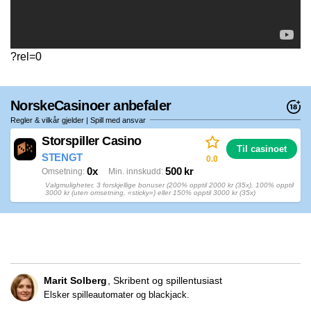
?rel=0
NorskeCasinoer anbefaler
Regler & vilkår gjelder | Spill med ansvar
Storspiller Casino
Til casinoet
STENGT
0.0
0x
500 kr
Omsetning
Min. innskudd
Valgmuligheter, 3 forskjellige bonuser (200% opptil 2000 kr (35x), 100% opptil
3000 kr (uten omsetning, «sticky») eller 150% opptil 3000 kr (35x)
Marit Solberg
Skribent og spillentusiast
Elsker spilleautomater og blackjack.