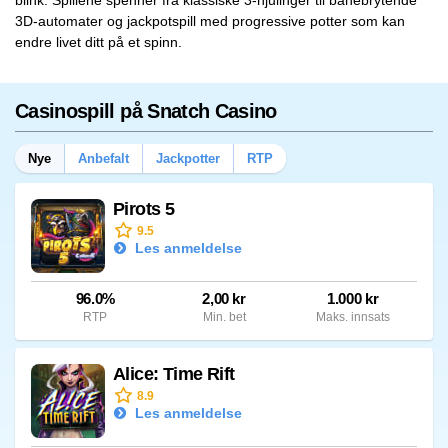
blink. Spillene spenner fra klassiske 3-hjulinger til banebrytende
3D-automater og jackpotspill med progressive potter som kan
endre livet ditt på et spinn.
Casinospill på Snatch Casino
Nye
Anbefalt
Jackpotter
RTP
Pirots 5
9.5
Les anmeldelse
96.0%
2,00 kr
1.000 kr
RTP
Min. bet
Maks. innsats
Alice: Time Rift
8.9
Les anmeldelse