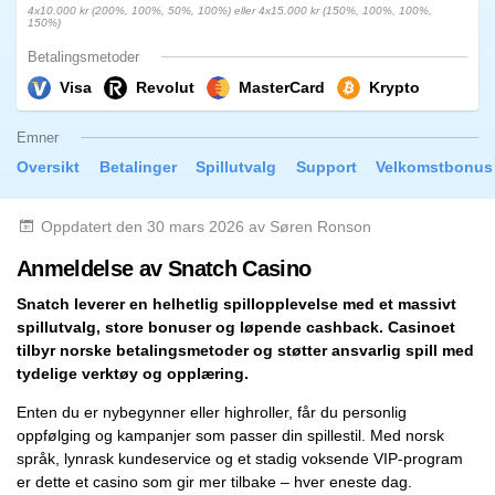
4x10.000 kr (200%, 100%, 50%, 100%) eller 4x15.000 kr (150%, 100%, 100%,
150%)
Betalingsmetoder
Visa
Revolut
MasterCard
Krypto
Emner
Oversikt
Betalinger
Spillutvalg
Support
Velkomstbonus
Oppdatert den 30 mars 2026 av Søren Ronson
Anmeldelse av Snatch Casino
Snatch leverer en helhetlig spillopplevelse med et massivt
spillutvalg, store bonuser og løpende cashback. Casinoet
tilbyr norske betalingsmetoder og støtter ansvarlig spill med
tydelige verktøy og opplæring.
Enten du er nybegynner eller highroller, får du personlig
oppfølging og kampanjer som passer din spillestil. Med norsk
språk, lynrask kundeservice og et stadig voksende VIP-program
er dette et casino som gir mer tilbake – hver eneste dag.