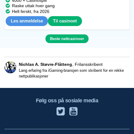
4000 + Casinospill
Raske uttak hver gang
Helt ferskt, fra 2026
Les anmeldelse
Til casinoet
Beste nettcasinoer
Nichlas A. Støvre-Flåtteng
Frilansskribent
Lang erfaring fra iGaming-bransjen som skribent for en rekke
nettpublikasjoner
Følg oss på sosiale media