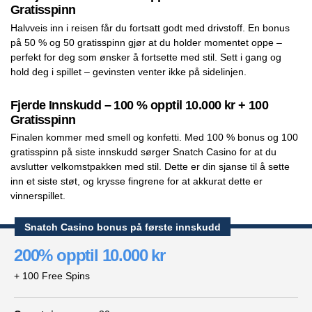
Gratisspinn
Halvveis inn i reisen får du fortsatt godt med drivstoff. En bonus
på 50 % og 50 gratisspinn gjør at du holder momentet oppe –
perfekt for deg som ønsker å fortsette med stil. Sett i gang og
hold deg i spillet – gevinsten venter ikke på sidelinjen.
Fjerde Innskudd – 100 % opptil 10.000 kr + 100
Gratisspinn
Finalen kommer med smell og konfetti. Med 100 % bonus og 100
gratisspinn på siste innskudd sørger Snatch Casino for at du
avslutter velkomstpakken med stil. Dette er din sjanse til å sette
inn et siste støt, og krysse fingrene for at akkurat dette er
vinnerspillet.
Snatch Casino bonus på første innskudd
200% opptil 10.000 kr
+ 100 Free Spins