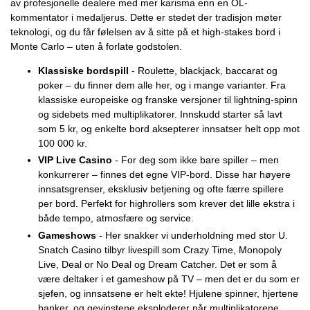
av profesjonelle dealere med mer karisma enn en OL-
kommentator i medaljerus. Dette er stedet der tradisjon møter
teknologi, og du får følelsen av å sitte på et high-stakes bord i
Monte Carlo – uten å forlate godstolen.
Klassiske bordspill
- Roulette, blackjack, baccarat og
poker – du finner dem alle her, og i mange varianter. Fra
klassiske europeiske og franske versjoner til lightning-spinn
og sidebets med multiplikatorer. Innskudd starter så lavt
som 5 kr, og enkelte bord aksepterer innsatser helt opp mot
100 000 kr.
VIP Live Casino
- For deg som ikke bare spiller – men
konkurrerer – finnes det egne VIP-bord. Disse har høyere
innsatsgrenser, eksklusiv betjening og ofte færre spillere
per bord. Perfekt for highrollers som krever det lille ekstra i
både tempo, atmosfære og service.
Gameshows
- Her snakker vi underholdning med stor U.
Snatch Casino tilbyr livespill som Crazy Time, Monopoly
Live, Deal or No Deal og Dream Catcher. Det er som å
være deltaker i et gameshow på TV – men det er du som er
sjefen, og innsatsene er helt ekte! Hjulene spinner, hjertene
banker, og gevinstene eksploderer når multiplikatorene