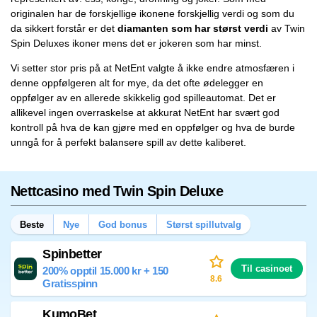
originalen har de forskjellige ikonene forskjellig verdi og som du
da sikkert forstår er det
diamanten som har størst verdi
av Twin
Spin Deluxes ikoner mens det er jokeren som har minst.
Vi setter stor pris på at NetEnt valgte å ikke endre atmosfæren i
denne oppfølgeren alt for mye, da det ofte ødelegger en
oppfølger av en allerede skikkelig god spilleautomat. Det er
allikevel ingen overraskelse at akkurat NetEnt har svært god
kontroll på hva de kan gjøre med en oppfølger og hva de burde
unngå for å perfekt balansere spill av dette kaliberet.
Nettcasino med Twin Spin Deluxe
Beste
Nye
God bonus
Størst spillutvalg
Spinbetter
Til casinoet
200% opptil 15.000 kr + 150
8.6
Gratisspinn
KumoBet