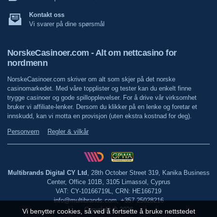
Kontakt oss
Vi svarer på dine spørsmål
NorskeCasinoer.com - Alt om nettcasino for
nordmenn
NorskeCasinoer.com skriver om alt som skjer på det norske
casinomarkedet. Med våre topplister og tester kan du enkelt finne
trygge casinoer og gode spillopplevelser. For å drive vår virksomhet
bruker vi affiliate-lenker. Dersom du klikker på en lenke og foretar et
innskudd, kan vi motta en provisjon (uten ekstra kostnad for deg).
Personvern
Regler & vilkår
Multibrands Digital CY Ltd
, 28th October Street 319, Kanika Business
Center, Office 101B, 3105 Limassol, Cyprus
VAT: CY-10166719L, CRN: HE166719
info@multibrands.com, +357 25028216
Copyright © 2026
Vi benytter cookies, så ved å fortsette å bruke nettstedet