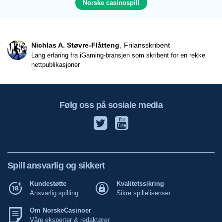
Norske casinospill
Nichlas A. Støvre-Flåtteng
Frilansskribent
Lang erfaring fra iGaming-bransjen som skribent for en rekke
nettpublikasjoner
Følg oss på sosiale media
Spill ansvarlig og sikkert
Kundestøtte
Kvalitetssikring
Ansvarlig spilling
Sikre spillelisenser
Om NorskeCasinoer
Våre eksperter & redaktører