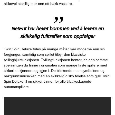
allikevel atskillig mer enn ett hakk vassere.
NetEnt har hevet bommen ved å levere en
skikkelig fulltreffer som oppfølger
Twin Spin Deluxe føles på mange måter mer moderne enn sin
forgjenger, samtidig som spillet tilbyr den klassiske
tvillinghjulsfunksjonen. Tvillingfunksjonen henter inn den samme
spenningen du finner i originalen som mange faste spillere med
sikkerhet kjenner seg igjen i. De blinkende neonsymbolene og
bakgrunnsmusikken med en skikkelig disko følelse som gjør Twin
Spin Deluxe til en sikker vinner for alle tilbakeskuende
automatspillere.