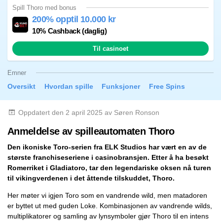
Spill Thoro med bonus
200% opptil 10.000 kr
10% Cashback (daglig)
Til casinoet
Emner
Oversikt
Hvordan spille
Funksjoner
Free Spins
Oppdatert den 2 april 2025 av Søren Ronson
Anmeldelse av spilleautomaten Thoro
Den ikoniske Toro-serien fra ELK Studios har vært en av de
største franchiseseriene i casinobransjen. Etter å ha besøkt
Romerriket i Gladiatoro, tar den legendariske oksen nå turen
til vikingverdenen i det åttende tilskuddet, Thoro.
Her møter vi igjen Toro som en vandrende wild, men matadoren
er byttet ut med guden Loke. Kombinasjonen av vandrende wilds,
multiplikatorer og samling av lynsymboler gjør Thoro til en intens