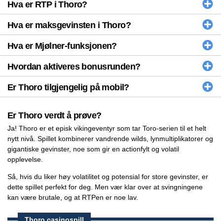
Hva er RTP i Thoro?
Hva er maksgevinsten i Thoro?
Hva er Mjølner-funksjonen?
Hvordan aktiveres bonusrunden?
Er Thoro tilgjengelig på mobil?
Er Thoro verdt å prøve?
Ja! Thoro er et episk vikingeventyr som tar Toro-serien til et helt
nytt nivå. Spillet kombinerer vandrende wilds, lynmultiplikatorer og
gigantiske gevinster, noe som gir en actionfylt og volatil
opplevelse.
Så, hvis du liker høy volatilitet og potensial for store gevinster, er
dette spillet perfekt for deg. Men vær klar over at svingningene
kan være brutale, og at RTPen er noe lav.
Thoro casinospill