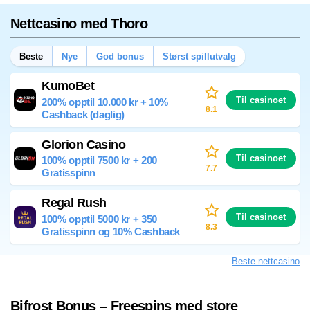
Nettcasino med Thoro
Beste
Nye
God bonus
Størst spillutvalg
KumoBet
Til casinoet
200% opptil 10.000 kr + 10%
8.1
Cashback (daglig)
Glorion Casino
Til casinoet
100% opptil 7500 kr + 200
7.7
Gratisspinn
Regal Rush
Til casinoet
100% opptil 5000 kr + 350
8.3
Gratisspinn og 10% Cashback
Beste nettcasino
Bifrost Bonus – Freespins med store