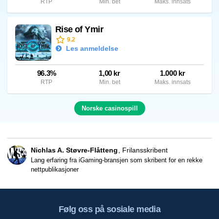
RTP
Min. bet
Maks. innsats
Rise of Ymir
9.2
Les anmeldelse
96.3%
1,00 kr
1.000 kr
RTP
Min. bet
Maks. innsats
Norske casinospill
Nichlas A. Støvre-Flåtteng
Frilansskribent
Lang erfaring fra iGaming-bransjen som skribent for en rekke
nettpublikasjoner
Følg oss på sosiale media