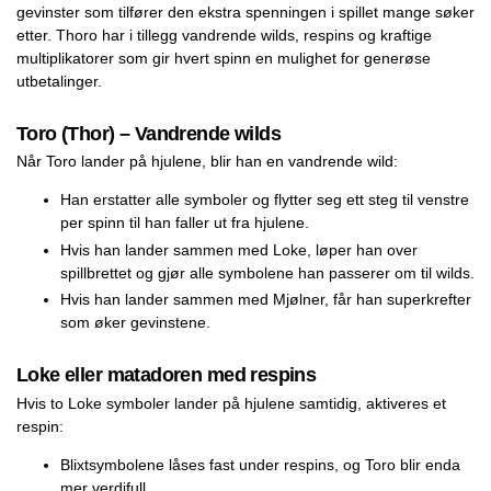
gevinster som tilfører den ekstra spenningen i spillet mange søker
etter. Thoro har i tillegg vandrende wilds, respins og kraftige
multiplikatorer som gir hvert spinn en mulighet for generøse
utbetalinger.
Toro (Thor) – Vandrende wilds
Når Toro lander på hjulene, blir han en vandrende wild:
Han erstatter alle symboler og flytter seg ett steg til venstre
per spinn til han faller ut fra hjulene.
Hvis han lander sammen med Loke, løper han over
spillbrettet og gjør alle symbolene han passerer om til wilds.
Hvis han lander sammen med Mjølner, får han superkrefter
som øker gevinstene.
Loke eller matadoren med respins
Hvis to Loke symboler lander på hjulene samtidig, aktiveres et
respin:
Blixtsymbolene låses fast under respins, og Toro blir enda
mer verdifull.