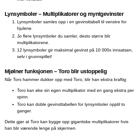
Lynsymboler – Multiplikatorer og myntgevinster
Lynsymboler samles opp i en gevinsttabell til venstre for
hjulene.
Jo flere lynsymboler du samler, desto større blir
multiplikatorene.
12 lynsymboler gir maksimal gevinst på 10 000x innsatsen,
selv i grunnspillet!
Mjølner funksjonen – Toro blir ustoppelig
Når Tors hammer dukker opp med Toro, blir han ekstra kraftig:
Toro kan øke sin egen multiplikator med en gang ekstra per
spinn.
Toro kan doble gevinsttabellen for lynsymboler opptil to
ganger.
Dette gjør at Toro kan bygge opp gigantiske multiplikatorer hvis
han blir værende lenge på skjermen.