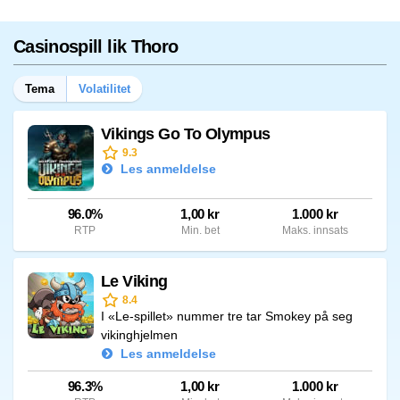
Casinospill lik Thoro
Tema
Volatilitet
Vikings Go To Olympus
9.3
Les anmeldelse
96.0%
1,00 kr
1.000 kr
RTP
Min. bet
Maks. innsats
Le Viking
8.4
I «Le-spillet» nummer tre tar Smokey på seg
vikinghjelmen
Les anmeldelse
96.3%
1,00 kr
1.000 kr