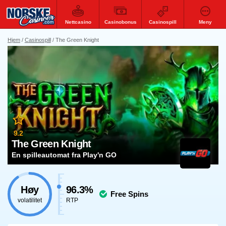
Nettcasino
Casinobonus
Casinospill
Meny
Hjem
Casinospill
The Green Knight
9.2
The Green Knight
En spilleautomat fra Play'n GO
Høy
96.3%
Free Spins
volatilitet
RTP