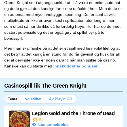
Green Knight ser i utgangspunktet ut til å være en enkel automat
og dette gjør at den kanskje farer noe upåaktet hen. Men dette er
en automat med mye innebygget spenning. Det er sant at wild
multiplikatorer ikke er uvant kost i spilleautomater lengre, men
som oftest så har de ikke så forferdelig høye. Her har de derimot
et stort potensiale og det er også gøy at spillet byr på to
bonusspill.
Men man skal huske på at det er et spill med høy volatilitet og at
det betyr at det kan gå en stund før du får gevinst og husk for all
del at gevinster ikke er noen garanti når man spiller på casino.
Kanskje kan du starte med
innskuddsfrie bonuser
.
Casinospill lik The Green Knight
Tema
Volatilitet
Av Play'n GO
Legion Gold and the Throne of Dead
8.0
Les anmeldelse