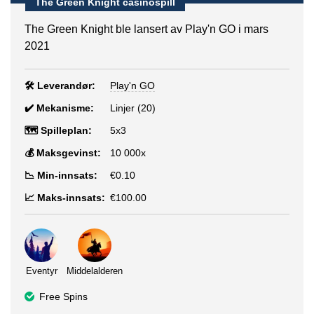
The Green Knight casinospill
The Green Knight ble lansert av Play'n GO i mars
2021
🛠️ Leverandør:
Play'n GO
✔️ Mekanisme:
Linjer (20)
🗺️ Spilleplan:
5x3
💰 Maksgevinst:
10 000x
📉 Min-innsats:
€0.10
📈 Maks-innsats:
€100.00
Eventyr
Middelalderen
Free Spins