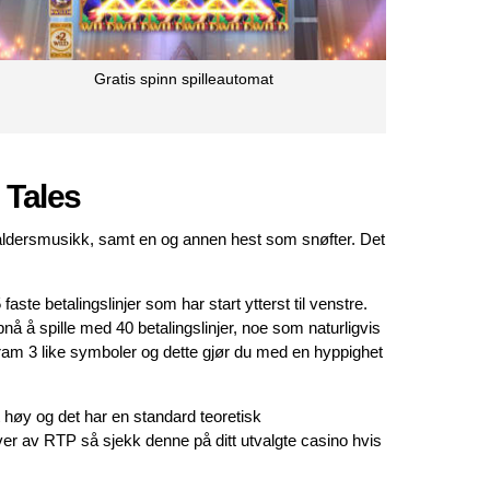
Gratis spinn spilleautomat
 Tales
laldersmusikk, samt en og annen hest som snøfter. Det
faste betalingslinjer som har start ytterst til venstre.
pnå å spille med 40 betalingslinjer, noe som naturligvis
ram 3 like symboler og dette gjør du med en hyppighet
ot høy og det har en standard teoretisk
ver av RTP så sjekk denne på ditt utvalgte casino hvis