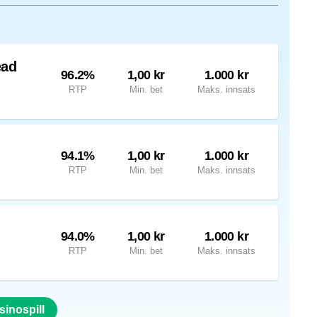
ead
96.2%
1,00 kr
1.000 kr
RTP
Min. bet
Maks. innsats
94.1%
1,00 kr
1.000 kr
RTP
Min. bet
Maks. innsats
94.0%
1,00 kr
1.000 kr
RTP
Min. bet
Maks. innsats
sinospill