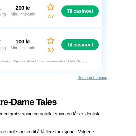
x
200 kr
Til casinoet
ing
Min. innskudd
7.7
x
100 kr
Til casinoet
ing
Min. innskudd
9.9
stedet er Claymore Malta Ltd som er lisensiert av Malta Gaming
Beste nettcasino
otre-Dame Tales
ed gratis spinn og antallet spinn du får er identisk
ne mot sjansen til å få flere funksjoner. Valgene