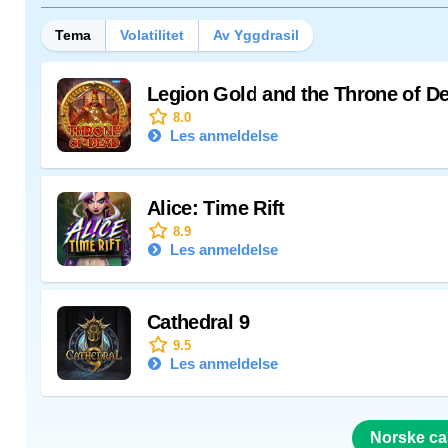
Tema
Volatilitet
Av Yggdrasil
Legion Gold and the Throne of D
8.0
Les anmeldelse
Alice: Time Rift
8.9
Les anmeldelse
Cathedral 9
9.5
Les anmeldelse
Norske ca