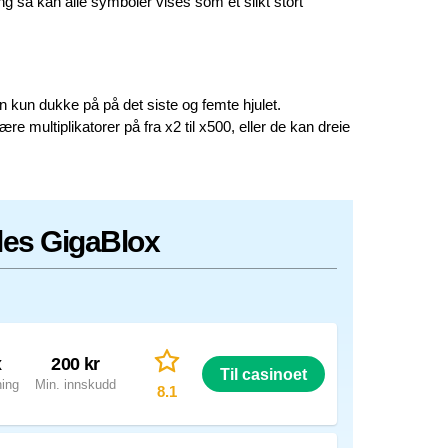
ing så kan alle symboler vises som et slikt stort
n kun dukke på på det siste og femte hjulet.
e multiplikatorer på fra x2 til x500, eller de kan dreie
les GigaBlox
x
200 kr
Til casinoet
ing
Min. innskudd
8.1