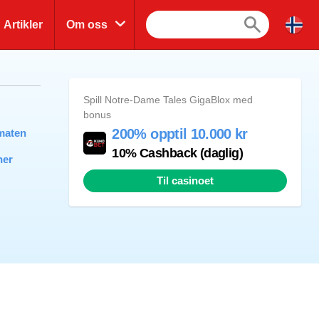
Artikler
Om oss
Spill Notre-Dame Tales GigaBlox med
bonus
200% opptil 10.000 kr
maten
10% Cashback (daglig)
ner
Til casinoet