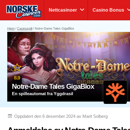
Nettcasinoer
Casino Bonus
Hjem
Casinospill
Notre-Dame Tales GigaBlox
8.9
Notre-Dame Tales GigaBlox
En spilleautomat fra Yggdrasil
Oppdatert den 6 desember 2024 av Marit Solberg