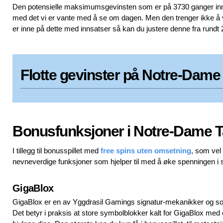
Den potensielle maksimumsgevinsten som er på 3730 ganger innsa
med det vi er vante med å se om dagen. Men den trenger ikke å 
er inne på dette med innsatser så kan du justere denne fra rundt 2
Flotte gevinster på Notre-Dame
Bonusfunksjoner i Notre-Dame T
I tillegg til bonusspillet med
free spins uten omsetning
, som vel e
nevneverdige funksjoner som hjelper til med å øke spenningen i sp
GigaBlox
GigaBlox er en av Yggdrasil Gamings signatur-mekanikker og som 
Det betyr i praksis at store symbolblokker kalt for GigaBlox med 