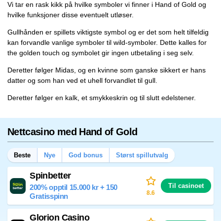
Vi tar en rask kikk på hvilke symboler vi finner i Hand of Gold og
hvilke funksjoner disse eventuelt utløser.
Gullhånden er spillets viktigste symbol og er det som helt tilfeldig
kan forvandle vanlige symboler til wild-symboler. Dette kalles for
the golden touch og symbolet gir ingen utbetaling i seg selv.
Deretter følger Midas, og en kvinne som ganske sikkert er hans
datter og som han ved et uhell forvandlet til gull.
Deretter følger en kalk, et smykkeskrin og til slutt edelstener.
Nettcasino med Hand of Gold
Beste
Nye
God bonus
Størst spillutvalg
Spinbetter
Til casinoet
200% opptil 15.000 kr + 150
8.6
Gratisspinn
Glorion Casino