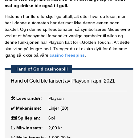
mat og drikke ble også til gull.
Historien har flere forskjellige utfall, alt etter hvor du leser, men
her i denne automaten har derimot ikke denne evnen noen
bakdel. Og i denne spilleautomaten så symboliseres Midas evne
ved at et håndsymbol forvandler vanlige symboler til wilds og
denne funksjonen har Playson kalt for «Golden Touch». Alt dette
skal vi se på lengre ned. Trenger du et ekstra dytt for å komme
igang så kikke på våre
casino freespins
.
Hand of Gold casinospill
Hand of Gold ble lansert av Playson i april 2021
🛠️ Leverandør:
Playson
✔️ Mekanisme:
Linjer (20)
🗺️ Spilleplan:
6x4
📉 Min-innsats:
2,00 kr
📈 Maks-innsats:
1.000,00 kr