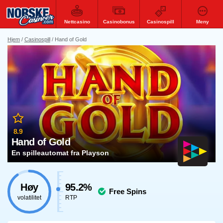
Nettcasino
Casinobonus
Casinospill
Meny
Hjem
Casinospill
Hand of Gold
8.9
Hand of Gold
En spilleautomat fra Playson
Høy
95.2%
Free Spins
volatilitet
RTP