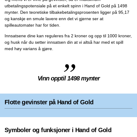
utbetalingspotensiale på et enkelt spinn i Hand of Gold på 1498
mynter. Den teoretiske tilbakebetalingsprosenten ligger på 95,17
og kanskje en smule lavere enn det vi gjerne ser at
spilleautomater har for tiden.
Innsatsene dine kan reguleres fra 2 kroner og opp til 1000 kroner,
og husk når du setter innsatsen din at vi altså har med et spill
med høy varians å gjøre.
Vinn opptil 1498 mynter
Flotte gevinster på Hand of Gold
Symboler og funksjoner i Hand of Gold