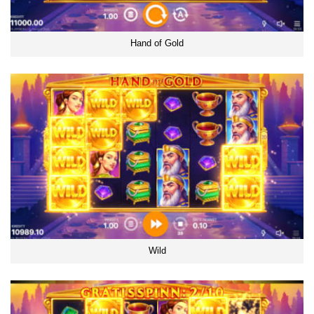
Hand of Gold
Wild