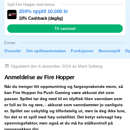
Spill Fire Hopper med bonus
200% opptil 10.000 kr
10% Cashback (daglig)
Til casinoet
Emner
Oversikt
Om spilleautomaten
Funksjoner
Bonusspill
O
Oppdatert den 6 desember 2024 av Marit Solberg
Anmeldelse av Fire Hopper
Når du trenger litt oppmuntring og fargesprakende moro, så
kan Fire Hopper fra Push Gaming være akkurat det som
passer. Spillet tar deg med til en idyllisk liten vanndam som
er full av liv og røre, - akkurat som vanndammer jo vanligvis
er. Spillet ser uskyldig og tilforlatelig ut, men la deg ikke lure,
for det er et spill med høy volatilitet. Det betyr selvsagt høy
spenningsfaktor, men også at du må ha stålkontroll på
pengesekken din..