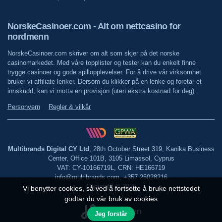
NorskeCasinoer.com - Alt om nettcasino for
nordmenn
NorskeCasinoer.com skriver om alt som skjer på det norske
casinomarkedet. Med våre topplister og tester kan du enkelt finne
trygge casinoer og gode spillopplevelser. For å drive vår virksomhet
bruker vi affiliate-lenker. Dersom du klikker på en lenke og foretar et
innskudd, kan vi motta en provisjon (uten ekstra kostnad for deg).
Personvern
Regler & vilkår
Multibrands Digital CY Ltd
, 28th October Street 319, Kanika Business
Center, Office 101B, 3105 Limassol, Cyprus
VAT: CY-10166719L, CRN: HE166719
info@multibrands.com, +357 25028216
Copyright © 2026
Vi benytter cookies, så ved å fortsette å bruke nettstedet
godtar du vår bruk av cookies
Hjelpelinjen
Jeg forstår