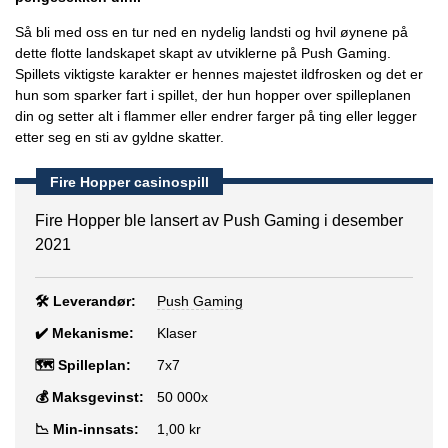
Så bli med oss en tur ned en nydelig landsti og hvil øynene på
dette flotte landskapet skapt av utviklerne på Push Gaming.
Spillets viktigste karakter er hennes majestet ildfrosken og det er
hun som sparker fart i spillet, der hun hopper over spilleplanen
din og setter alt i flammer eller endrer farger på ting eller legger
etter seg en sti av gyldne skatter.
Fire Hopper casinospill
Fire Hopper ble lansert av Push Gaming i desember
2021
🛠️ Leverandør:
Push Gaming
✔️ Mekanisme:
Klaser
🗺️ Spilleplan:
7x7
💰 Maksgevinst:
50 000x
📉 Min-innsats:
1,00 kr