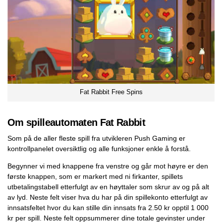
Fat Rabbit Free Spins
Om spilleautomaten Fat Rabbit
Som på de aller fleste spill fra utvikleren Push Gaming er
kontrollpanelet oversiktlig og alle funksjoner enkle å forstå.
Begynner vi med knappene fra venstre og går mot høyre er den
første knappen, som er markert med ni firkanter, spillets
utbetalingstabell etterfulgt av en høyttaler som skrur av og på alt
av lyd. Neste felt viser hva du har på din spillekonto etterfulgt av
innsatsfeltet hvor du kan stille din innsats fra 2.50 kr opptil 1 000
kr per spill. Neste felt oppsummerer dine totale gevinster under