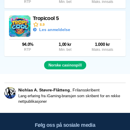
RTP
Min. bet
Maks. innsats
Tropicool 5
8.9
Les anmeldelse
94.0%
1,00 kr
1.000 kr
RTP
Min. bet
Maks. innsats
Norske casinospill
Nichlas A. Støvre-Flåtteng
Frilansskribent
Lang erfaring fra iGaming-bransjen som skribent for en rekke
nettpublikasjoner
Følg oss på sosiale media