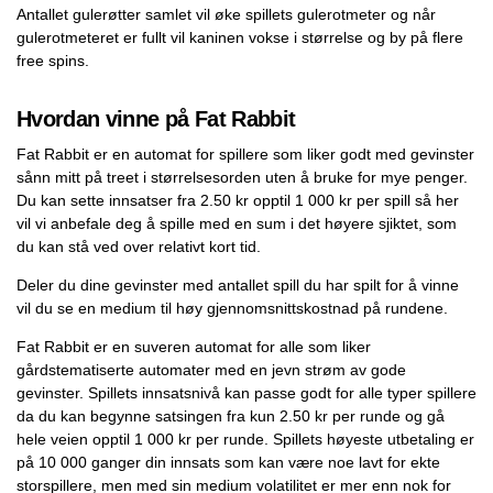
Antallet gulerøtter samlet vil øke spillets gulerotmeter og når
gulerotmeteret er fullt vil kaninen vokse i størrelse og by på flere
free spins.
Hvordan vinne på Fat Rabbit
Fat Rabbit er en automat for spillere som liker godt med gevinster
sånn mitt på treet i størrelsesorden uten å bruke for mye penger.
Du kan sette innsatser fra 2.50 kr opptil 1 000 kr per spill så her
vil vi anbefale deg å spille med en sum i det høyere sjiktet, som
du kan stå ved over relativt kort tid.
Deler du dine gevinster med antallet spill du har spilt for å vinne
vil du se en medium til høy gjennomsnittskostnad på rundene.
Fat Rabbit er en suveren automat for alle som liker
gårdstematiserte automater med en jevn strøm av gode
gevinster. Spillets innsatsnivå kan passe godt for alle typer spillere
da du kan begynne satsingen fra kun 2.50 kr per runde og gå
hele veien opptil 1 000 kr per runde. Spillets høyeste utbetaling er
på 10 000 ganger din innsats som kan være noe lavt for ekte
storspillere, men med sin medium volatilitet er mer enn nok for