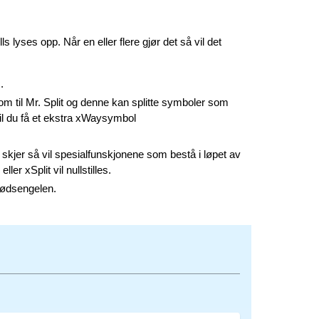
 lyses opp. Når en eller flere gjør det så vil det
.
om til Mr. Split og denne kan splitte symboler som
vil du få et ekstra xWaysymbol
 skjer så vil spesialfunskjonene som bestå i løpet av
r xSplit vil nullstilles.
Dødsengelen.