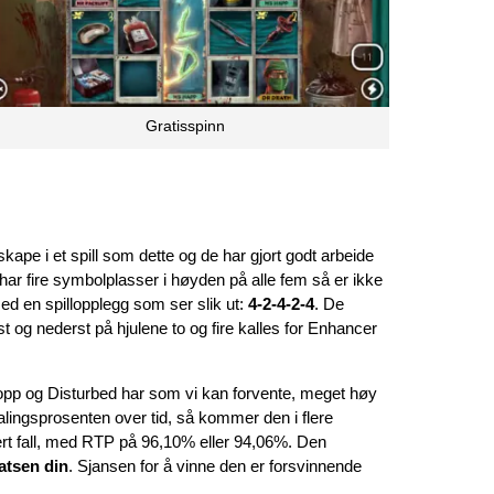
Gratisspinn
skape i et spill som dette og de har gjort godt arbeide
har fire symbolplasser i høyden på alle fem så er ikke
med en spillopplegg som ser slik ut:
4-2-4-2-4
. De
 og nederst på hjulene to og fire kalles for Enhancer
gre opp og Disturbed har som vi kan forvente, meget høy
talingsprosenten over tid, så kommer den i flere
ert fall, med RTP på 96,10% eller 94,06%. Den
atsen din
. Sjansen for å vinne den er forsvinnende