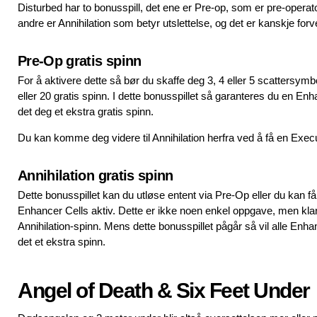
Disturbed har to bonusspill, det ene er Pre-op, som er pre-operator
andre er Annihilation som betyr utslettelse, og det er kanskje forv
Pre-Op gratis spinn
For å aktivere dette så bør du skaffe deg 3, 4 eller 5 scattersym
eller 20 gratis spinn. I dette bonusspillet så garanteres du en Enh
det deg et ekstra gratis spinn.
Du kan komme deg videre til Annihilation herfra ved å få en Execut
Annihilation gratis spinn
Dette bonusspillet kan du utløse entent via Pre-Op eller du kan få 
Enhancer Cells aktiv. Dette er ikke noen enkel oppgave, men klare
Annihilation-spinn. Mens dette bonusspillet pågår så vil alle Enha
det et ekstra spinn.
Angel of Death & Six Feet Under