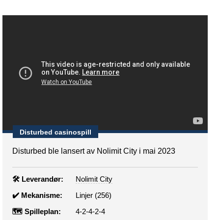
Disturbed casinospill
Disturbed ble lansert av Nolimit City i mai 2023
🛠️ Leverandør:
Nolimit City
✔️ Mekanisme:
Linjer (256)
🗺️ Spilleplan:
4-2-4-2-4