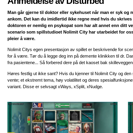
Anmeldelse av Disturbed
Man går gjerne til doktor eller sykehuset når man er syk o
ankom. Det kan du imidlertid ikke regne med hvis du skrives i
doktoren er nemlig en psykopat som har alt annet enn ditt ve
scenario som spillstudioet Nolimit City har utarbeidet for o
pleier å være.
Nolimit Citys egen presentasjon av spillet er beskrivende for scenen 
for å være. Tør du å legge deg inn på demente klinikken til dr. Dan
fra pasientene... Så forbered dere på det kaoset bak skilleveggene
Høres festlig ut ikke sant? Hvis du kjenner til Nolimit City og den 
vente; et ekstremt tema, høy volatilitet og deres spesialfunksjoner
variant. Disse er selvsagt xWays, xSplit, xNudge.