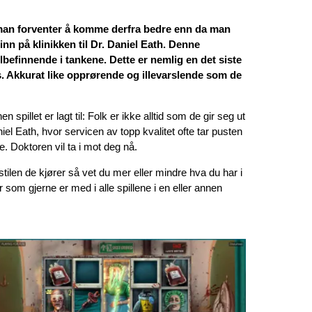
g man forventer å komme derfra bedre enn da man
nn på klinikken til Dr. Daniel Eath. Denne
lbefinnende i tankene. Dette er nemlig en det siste
ss. Akkurat like opprørende og illevarslende som de
spillet er lagt til: Folk er ikke alltid som de gir seg ut
iel Eath, hvor servicen av topp kvalitet ofte tar pusten
. Doktoren vil ta i mot deg nå.
stilen de kjører så vet du mer eller mindre hva du har i
 som gjerne er med i alle spillene i en eller annen