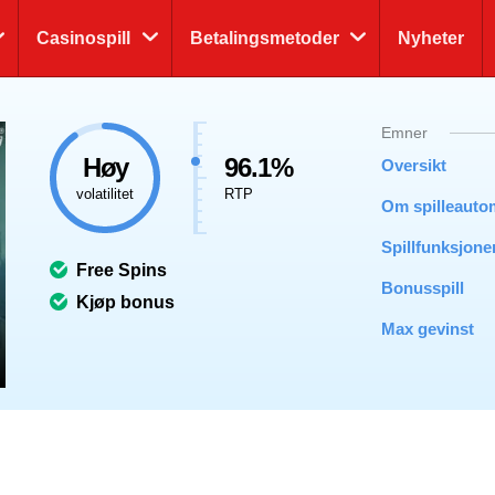
Casinospill
Betalingsmetoder
Nyheter
Emner
Høy
96.1%
Oversikt
volatilitet
RTP
Om spilleauto
Spillfunksjone
Free Spins
Bonusspill
Kjøp bonus
Max gevinst