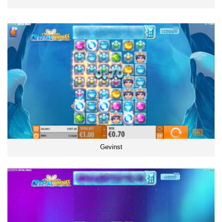
Gevinst