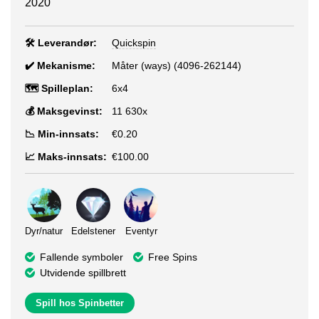
2020
🛠️ Leverandør:
Quickspin
✔️ Mekanisme:
Måter (ways) (4096-262144)
🗺️ Spilleplan:
6x4
💰 Maksgevinst:
11 630x
📉 Min-innsats:
€0.20
📈 Maks-innsats:
€100.00
Dyr/natur
Edelstener
Eventyr
Fallende symboler
Free Spins
Utvidende spillbrett
Spill hos Spinbetter