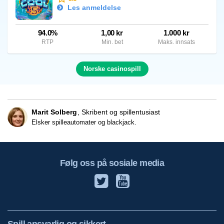
Les anmeldelse
94.0%
1,00 kr
1.000 kr
RTP
Min. bet
Maks. innsats
Norske casinospill
Marit Solberg
Skribent og spillentusiast
Elsker spilleautomater og blackjack.
Følg oss på sosiale media
Spill ansvarlig og sikkert