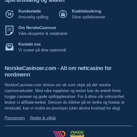
Kundestøtte
Kvalitetssikring
Ansvarlig spilling
Sikre spillelisenser
Om NorskeCasinoer
Våre eksperter & redaktører
Kontakt oss
Vi svarer på dine spørsmål
NorskeCasinoer.com - Alt om nettcasino for
nordmenn
NorskeCasinoer.com skriver om alt som skjer på det norske
casinomarkedet. Med våre topplister og tester kan du enkelt finne
trygge casinoer og gode spillopplevelser. For å drive vår virksomhet
bruker vi affiliate-lenker. Dersom du klikker på en lenke og foretar et
innskudd, kan vi motta en provisjon (uten ekstra kostnad for deg).
Personvern
Regler & vilkår