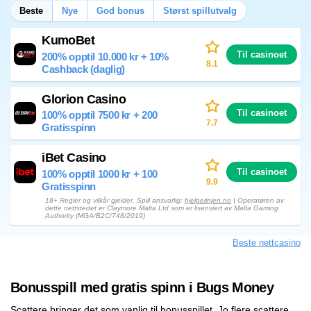
Beste
Nye
God bonus
Størst spillutvalg
KumoBet
Til casinoet
200% opptil 10.000 kr + 10%
8.1
Cashback (daglig)
Glorion Casino
Til casinoet
100% opptil 7500 kr + 200
7.7
Gratisspinn
iBet Casino
Til casinoet
100% opptil 1000 kr + 100
9.9
Gratisspinn
18+ Regler og vilkår gjelder. Spill ansvarlig:
hjelpelinjen.no
| Operatøren av
dette nettstedet er Claymore Malta Ltd som er lisensiert av Malta Gaming
Authority (MGA/B2C/748/2019)
Beste nettcasino
Bonusspill med gratis spinn i Bugs Money
Scattere bringer det som vanlig til bonusspillet. Jo flere scattere