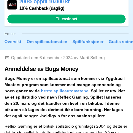
200% opptil 10.000 kr
10% Cashback (daglig)
Til casinoet
Emner
Oversikt
Om spilleautomaten
Spillfunksjoner
Gratis spin
Oppdatert den 6 desember 2024 av Marit Solberg
Anmeldelse av Bugs Money
Bugs Money er en spilleautomat som kommer via Yggdrasil
Masters program som kommer med mange spennende og
noen ganer av de
beste spilleautomatene
. Spillet er utviklet
av et spillstudio ved navn Reflex Gaming. Spillet lanseres
den 20. mars og det handler om livet i en bikube. I denne
bikuben så lages det derimot ikke bare honning. Her lages
det også penger, -heldigvis for oss casinospillere.
Reflex Gaming er et britisk spillstudio grunnlagt i 2004 og dette er
det første spillet fra dette spillstudioet som anmelder. Så vi er