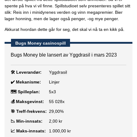
spente på hva vi vil finne. Spillstudioet selv presenteres spillet sitt
slik: Reis inn i minidyrenes verden og vinn megapremier. Bier
lager honning, men de lager også penger, -og mye penger.
Akkurat hvordan dette går for seg, det skal vi nå ta en kikk på.
Bugs Money casinospill
Bugs Money ble lansert av Yggdrasil i mars 2023
🛠️ Leverandør:
Yggdrasil
✔️ Mekanisme:
Linjer
🗺️ Spilleplan:
5x3
💰 Maksgevinst:
55 028x
🎯 Treff-frekvens:
29,00%
📉 Min-innsats:
2,00 kr
📈 Maks-innsats:
1.000,00 kr