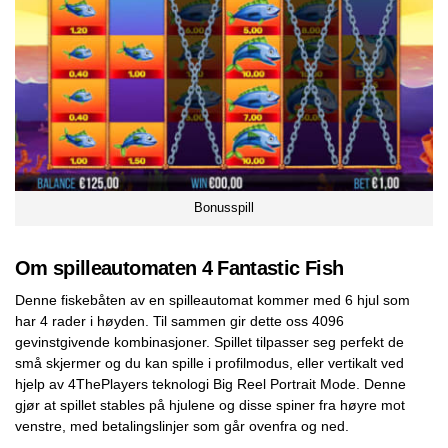
Bonusspill
Om spilleautomaten 4 Fantastic Fish
Denne fiskebåten av en spilleautomat kommer med 6 hjul som
har 4 rader i høyden. Til sammen gir dette oss 4096
gevinstgivende kombinasjoner. Spillet tilpasser seg perfekt de
små skjermer og du kan spille i profilmodus, eller vertikalt ved
hjelp av 4ThePlayers teknologi Big Reel Portrait Mode. Denne
gjør at spillet stables på hjulene og disse spiner fra høyre mot
venstre, med betalingslinjer som går ovenfra og ned.