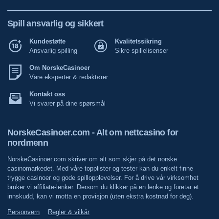
Spill ansvarlig og sikkert
Kundestøtte
Kvalitetssikring
Ansvarlig spilling
Sikre spillelisenser
Om NorskeCasinoer
Våre eksperter & redaktører
Kontakt oss
Vi svarer på dine spørsmål
NorskeCasinoer.com - Alt om nettcasino for
nordmenn
NorskeCasinoer.com skriver om alt som skjer på det norske
casinomarkedet. Med våre topplister og tester kan du enkelt finne
trygge casinoer og gode spillopplevelser. For å drive vår virksomhet
bruker vi affiliate-lenker. Dersom du klikker på en lenke og foretar et
innskudd, kan vi motta en provisjon (uten ekstra kostnad for deg).
Personvern
Regler & vilkår