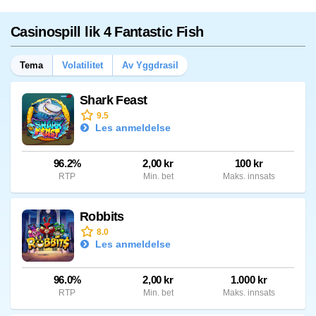
Casinospill lik 4 Fantastic Fish
Tema
Volatilitet
Av Yggdrasil
Shark Feast
9.5
Les anmeldelse
96.2%
2,00 kr
100 kr
RTP
Min. bet
Maks. innsats
Robbits
8.0
Les anmeldelse
96.0%
2,00 kr
1.000 kr
RTP
Min. bet
Maks. innsats