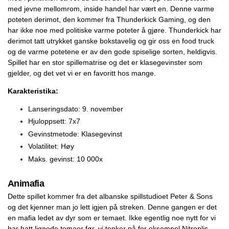
med jevne mellomrom, inside handel har vært en. Denne varme
poteten derimot, den kommer fra Thunderkick Gaming, og den
har ikke noe med politiske varme poteter å gjøre. Thunderkick har
derimot tatt utrykket ganske bokstavelig og gir oss en food truck
og de varme potetene er av den gode spiselige sorten, heldigvis.
Spillet har en stor spillematrise og det er klasegevinster som
gjelder, og det vet vi er en favoritt hos mange.
Karakteristika:
Lanseringsdato: 9. november
Hjuloppsett: 7x7
Gevinstmetode: Klasegevinst
Volatilitet: Høy
Maks. gevinst: 10 000x
Animafia
Dette spillet kommer fra det albanske spillstudioet Peter & Sons
og det kjenner man jo lett igjen på streken. Denne gangen er det
en mafia ledet av dyr som er temaet. Ikke egentlig noe nytt for vi
har hatt lignede temaer før, vi tenker på for eksempel Nitroplis