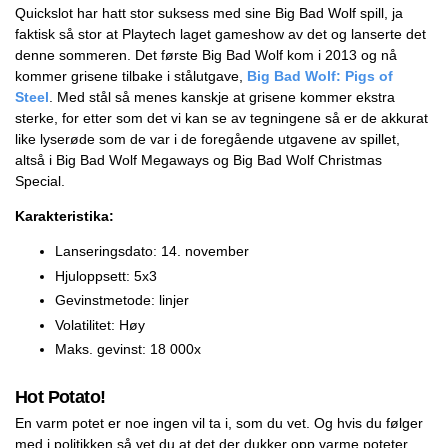
Quickslot har hatt stor suksess med sine Big Bad Wolf spill, ja
faktisk så stor at Playtech laget gameshow av det og lanserte det
denne sommeren. Det første Big Bad Wolf kom i 2013 og nå
kommer grisene tilbake i stålutgave,
Big Bad Wolf: Pigs of
Steel
. Med stål så menes kanskje at grisene kommer ekstra
sterke, for etter som det vi kan se av tegningene så er de akkurat
like lyserøde som de var i de foregående utgavene av spillet,
altså i Big Bad Wolf Megaways og Big Bad Wolf Christmas
Special.
Karakteristika:
Lanseringsdato: 14. november
Hjuloppsett: 5x3
Gevinstmetode: linjer
Volatilitet: Høy
Maks. gevinst: 18 000x
Hot Potato!
En varm potet er noe ingen vil ta i, som du vet. Og hvis du følger
med i politikken så vet du at det der dukker opp varme poteter