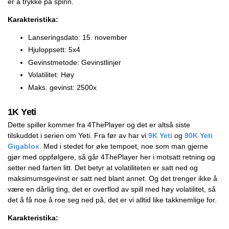
er å trykke på spinn.
Karakteristika:
Lanseringsdato: 15. november
Hjuloppsett: 5x4
Gevinstmetode: Gevinstlinjer
Volatilitet: Høy
Maks. gevinst: 2500x
1K Yeti
Dette spiller kommer fra 4ThePlayer og det er altså siste
tilskuddet i serien om Yeti. Fra før av har vi
9K Yeti
og
90K Yeti
Gigablox
. Med i stedet for øke tempoet, noe som man gjerne
gjør med oppfølgere, så går 4ThePlayer her i motsatt retning og
setter ned farten litt. Det betyr at volatiliteten er satt ned og
maksimumsgevinst er satt ned blant annet. Og det trenger ikke å
være en dårlig ting, det er overflod av spill med høy volatilitet, så
det å få noe å roe seg ned på, det er vi alltid like takknemlige for.
Karakteristika: