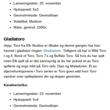
Lanseringsdato: 20. november
Hjuloppsett: 5x3
Gevinstmetode: Gevinstlinjer
Volatilitet: Medium
Maks. gevinst: 1000x
Gladiatoro
Jepp, Toro fra Elk Studios er tilbake og denne gangen har han
havnet i gladiator-ringen:
Gladiatoro
. Tidligere så har vi Wild Toro
I og II, Book of Toro, Toro 7’s og Buffalo Toro. Så hvis du har spilt
noen Elk spill så er det sannsynlig at du har prøvet et av Toro
spillene og ergo hilst på Toro selv, Diaz og Matadoren. Et av
stjernefunksjonene i Toro serien er Toro goes wild hvor Toro
vandrer over spilleplanen din og skaper gevinster.
Karakteristika:
Lanseringsdato: 23. november
Hjuloppsett: 5x4
Gevinstmetode: Gevinstlinjer