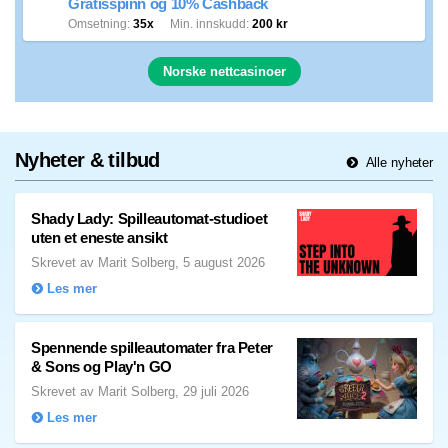
Gratisspinn og 10% Cashback
Omsetning
35x
Min. innskudd
200 kr
Norske nettcasinoer
Nyheter & tilbud
Alle nyheter
Shady Lady: Spilleautomat-studioet
uten et eneste ansikt
Skrevet av Marit Solberg, 5 august 2026
Les mer
Spennende spilleautomater fra Peter
& Sons og Play'n GO
Skrevet av Marit Solberg, 29 juli 2026
Les mer