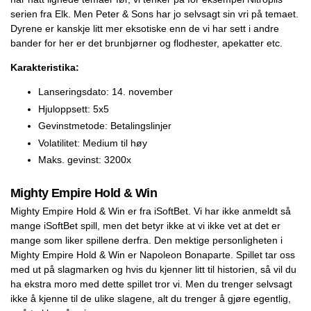
serien fra Elk. Men Peter & Sons har jo selvsagt sin vri på temaet.
Dyrene er kanskje litt mer eksotiske enn de vi har sett i andre
bander for her er det brunbjørner og flodhester, apekatter etc.
Karakteristika:
Lanseringsdato: 14. november
Hjuloppsett: 5x5
Gevinstmetode: Betalingslinjer
Volatilitet: Medium til høy
Maks. gevinst: 3200x
Mighty Empire Hold & Win
Mighty Empire Hold & Win er fra iSoftBet. Vi har ikke anmeldt så
mange iSoftBet spill, men det betyr ikke at vi ikke vet at det er
mange som liker spillene derfra. Den mektige personligheten i
Mighty Empire Hold & Win er Napoleon Bonaparte. Spillet tar oss
med ut på slagmarken og hvis du kjenner litt til historien, så vil du
ha ekstra moro med dette spillet tror vi. Men du trenger selvsagt
ikke å kjenne til de ulike slagene, alt du trenger å gjøre egentlig,