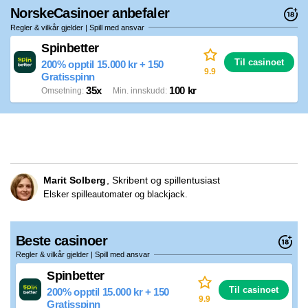
NorskeCasinoer anbefaler
Regler & vilkår gjelder | Spill med ansvar
Spinbetter
Til casinoet
200% opptil 15.000 kr + 150
9.9
Gratisspinn
35x
100 kr
Omsetning
Min. innskudd
Marit Solberg
Skribent og spillentusiast
Elsker spilleautomater og blackjack.
Beste casinoer
Regler & vilkår gjelder | Spill med ansvar
Spinbetter
Til casinoet
200% opptil 15.000 kr + 150
9.9
Gratisspinn