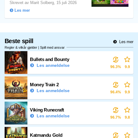
Skrevet av Marit Solberg, 15 juli 2026
Les mer
Beste spill
Les mer
Regler & vilkår gjelder | Spill med ansvar
Bullets and Bounty
Les anmeldelse
96.3%
9.9
Money Train 2
Les anmeldelse
96.4%
9.9
Viking Runecraft
Les anmeldelse
96.7%
9.8
Katmandu Gold