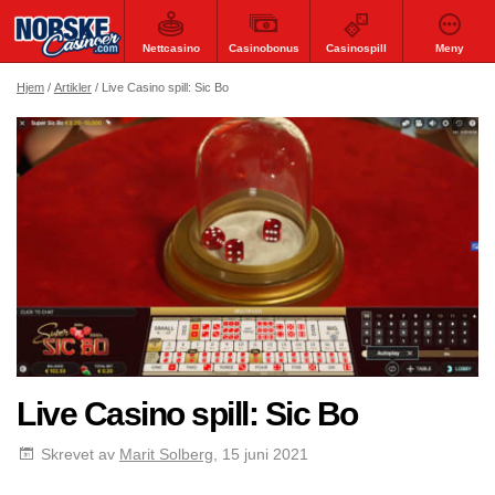
Nettcasino
Casinobonus
Casinospill
Meny
Hjem
Artikler
Live Casino spill: Sic Bo
Live Casino spill: Sic Bo
Skrevet av
Marit Solberg
, 15 juni 2021